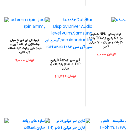
‫ترانزیستور NPN شماره
S8050 پکیج TO-92 ولتاژ
‫دیود ال ای دی 5 میل
20 ولت و جریان 700 میلی
چشمکزن دورنگ آبی و
آمپر
قرمز های برایت گرد شفاف
0/4 ثانیه
تومان 2,000
تومان 9,000
‫آی سی KA2284 پکیج
DIP راه انداز بارگراف 5
بیتی
تومان 61,799