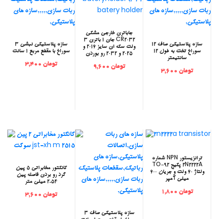
‫جاباتری خارجی مشکی
CR2032 جای 1 باتری 3
‫سازه پلاستیکی صاف 12
‫سازه پلاستیکی نبشی 3
ولت سکه ای سایز 2016 و
سوراخ تخت به طول 12
سوراخ با مقطع مربع 1 سانت
2025 و 2032 رو بوردی
سانتیمتر
تومان 3,400
تومان 9,600
تومان 3,600
‫ترانزیستور NPN شماره
2N2222A پکیج TO-92
‫کانکتور مخابراتی 5 پین
ولتاژ 60 ولت و جریان 600
گرد رو بردی فاصله پین
میلی آمپر
2.54 میلی متر
تومان 1,800
تومان 3,600
‫سازه پلاستیکی صاف 3