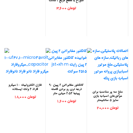
سوراخ با مقطع مربع 1 سانت
تومان 3,600
‫کانکتور مخابراتی 2 پین 90
‫خازن الکترولیت 100 میکرو
درجه نری رو بردی فاصله
فاراد 4 ولت ایستاده
‫ملخ سه پر مناسب برای
پینها 2.54 میلی متر
موتورهای اسباب بازی
تومان 18,000
سایز 5 سانتیمتر
تومان 1,600
تومان 20,000