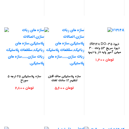
‫دیود 1N4148 DO-35
دیود سریع 53 ولت 300
میلی آمپر پایه دار یا دیپ
تومان 1,200
‫سازه پلاستیکی صاف قابل
سازه پلاستیکی 45 درجه 5
تنظیم 12 سانت تخت
سوراخ
تومان 5,600
تومان 2,800