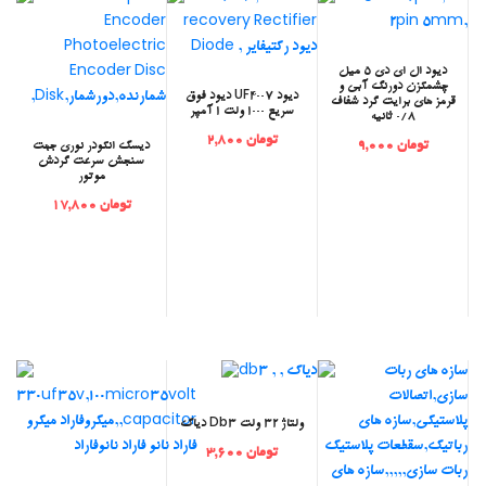
‫دیود ال ای دی 5 میل
چشمکزن دورنگ آبی و
‫دیود UF4007 دیود فوق
قرمز های برایت گرد شفاف
سریع 1000 ولت 1 آمپر
0/8 ثانیه
تومان 2,800
تومان 9,000
‫دیسک انکودر نوری جهت
سنجش سرعت گردش
موتور
تومان 17,800
دیاک Db3 ولتاژ 32 ولت
تومان 3,600