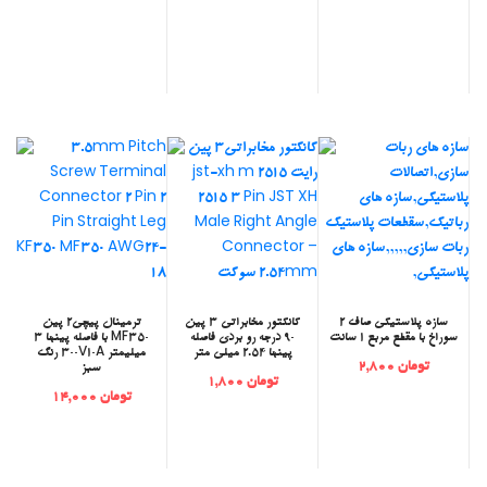
‫سازه پلاستیکی صاف 2
‫کانکتور مخابراتی 3 پین
‫ترمینال پیچی2 پین
سوراخ با مقطع مربع 1 سانت
90 درجه رو بردی فاصله
MF350 با فاصله پینها 3
پینها 2.54 میلی متر
میلیمتر 300V10A رنگ
تومان 2,800
سبز
تومان 1,800
تومان 14,000