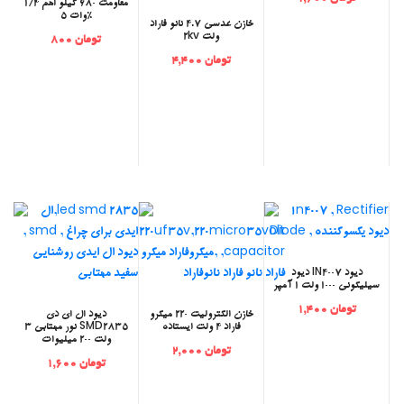
مقاومت 680 کیلو اهم 1/4
وات 5%
خازن عدسی 4.7 نانو فاراد
2kv ولت
تومان 800
تومان 4,400
‫دیود IN4007 دیود
سیلیکونی 1000 ولت 1 آمپر
تومان 1,400
‫خازن الکترولیت 220 میکرو
‫دیود ال ای دی
فاراد 4 ولت ایستاده
SMD2835 نور مهتابی 3
ولت 200 میلیوات
تومان 2,000
تومان 1,600