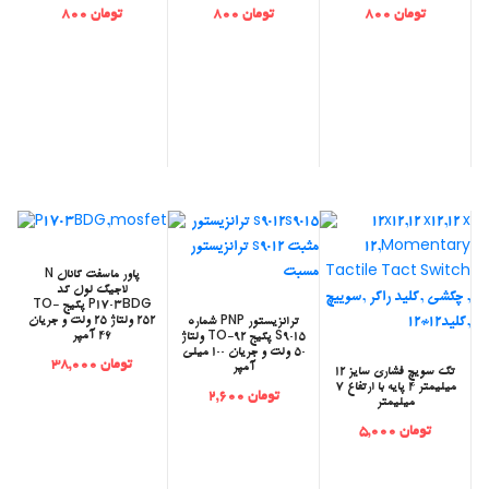
تومان 800
تومان 800
تومان 800
‫پاور ماسفت کانال N
لاجیک لول کد
P1703BDG پکیج TO-
252 ولتاژ 25 ولت و جریان
‫ترانزیستور PNP شماره
46 آمپر
S9015 پکیج TO-92 ولتاژ
50 ولت و جریان 100 میلی
تومان 38,000
آمپر
‫تک سویچ فشاری سایز 12
میلیمتر 4 پایه با ارتفاع 7
تومان 2,600
میلیمتر
تومان 5,000