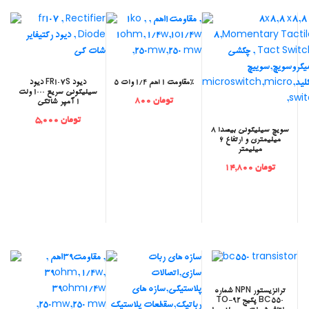
مقاومت 1 اهم 1/4 وات 5%
‫دیود FR107S دیود
سیلیکونی سریع 1000 ولت
تومان 800
1 آمپر شاتکی
تومان 5,000
‫سویچ سیلیکونی بیصدا 8
میلیمتری و ارتفاع 6
میلیمتر
تومان 14,800
‫ترانزیستور NPN شماره
BC550 پکیج TO-92