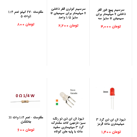
‫سرسیم کولری قطر داخلی
‫سرسیم پیچ خور قطر
مقاومت 270 کیلو اهم 1/4
6 میلیمتر برای سیمهای تا
داخلی 6 میلیمتر برای
وات 5%
سایز 1/5 واحد
سیمهای تا سایز سه
تومان 800
تومان 2,200
تومان 4,000
مقاومت 0 اهم 1/4 وات 1%
‫‫دیود ال ای دی دو رنگ
‫دیود ال ای دی گرد 3
جانکشن
سبز-نارنجی کاتد مشترک
میلیمتری مات قرمز
گرد 3 میلیمتری سفید
تومان 600
مات با پایه های کوتاه
تومان 1,400