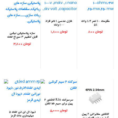
مقاومت 100 اهم 1/4 وات
خازن عدسی 1 نانو فاراد
5%
1000 ولت
تومان 800
تومان 1,800
‫سازه پلاستیکی نبشی
قابل تنظیم 3 سوراخ تخت
تومان 3,800
‫سرسوکت RJ11 کانکتور 4
پین برای سیم خط تلفن
تومان 5,000
‫دیود ال ای دی تخت 5
‫کانکتور مخابراتی 4 پین
میلیمتری مات قرمز