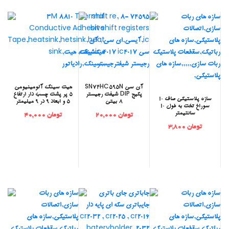
‫آی سی SN74HC595N
‫هیت سینک آلومینیومی
پکیج DIP شیفت رجیستر
5 پر پشت چسب دار ارتفاع
‫سازه پلاستیکی صاف 10
8 بیتی
5 و ابعاد 9 در 9 میلیمتر
سوراخ تخت به طول 10
سانتیمتر
تومان 20,000
تومان 40,000
تومان 3,800