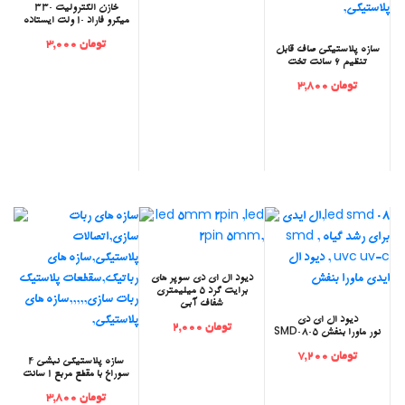
‫خازن الکترولیت 330
میکرو فاراد 10 ولت ایستاده
تومان 3,000
‫سازه پلاستیکی صاف قابل
تنظیم 6 سانت تخت
تومان 3,800
‫دیود ال ای دی سوپر های
برایت گرد 5 میلیمتری
شفاف آبی
دیود ال ای دی
تومان 2,000
SMD0805 نور ماورا بنفش
تومان 7,200
‫سازه پلاستیکی نبشی 4
سوراخ با مقطع مربع 1 سانت
تومان 3,800