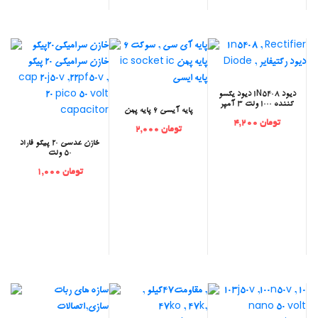
‫دیود 1N5408 دیود یکسو
کننده 1000 ولت 3 آمپر
پایه آیسی 6 پایه پهن
تومان 4,200
تومان 2,000
خازن عدسی 20 پیکو فاراد
50 ولت
تومان 1,000