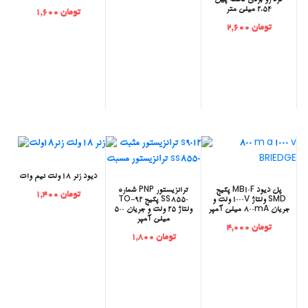
گرد رو بردی فاصله پین
2.54 میلی متر
تومان 1,600
تومان 2,600
دیود زنر 18 ولت نیم وات
‫پل دیود MB10F پکیج
‫ترانزیستور PNP شماره
تومان 1,400
SMD ولتاژ 1000V ولت و
SS8550 پکیج TO-92
جریان 800mA میلی آمپر
ولتاژ 25 ولت و جریان 500
میلی آمپر
تومان 4,000
تومان 1,800