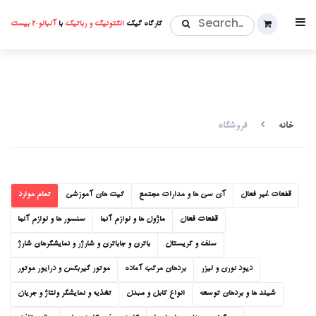
کارگاه گیک
الکتونیک و رباتیک
با
آلبالو20 بیست
خانه
فروشگاه
قطعات غیر فعال
آی سی ها و مدارات مجتمع
کیت های آموزشی
تمام موارد
قطعات فعال
ماژول ها و لوازم آنها
سنسور ها و لوازم آنها
سلف و کریستال
‫باتری و جاباتری و شارژر و نمایشگرهای شارژ
دیود نوری و لیزر
بردهای مرکب آماده
موتور گیربکس و درایور موتور
شیلد ها و بردهای توسعه
انواع کابل و مبدل
تغذیه و نمایشگر ولتاژ و جریان