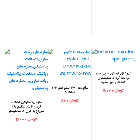
‫دیود ال ای دی سوپر های
برایت گرد 5 میلیمتری
شفاف با نور سفید
مقاومت 470 کیلو اهم 1/4
تومان 2,000
وات 5%
تومان 800
‫سازه پلاستیکی تخت -
قوس قابل تنظیم با 2
سوراخ به طول 8 سانتیمتر
تومان 3,000