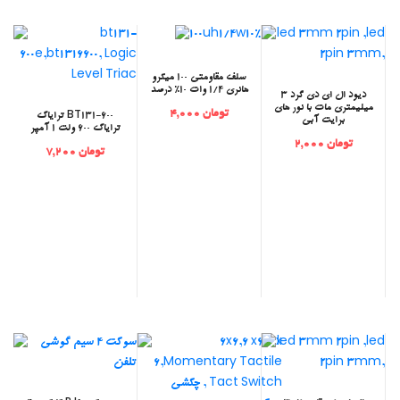
‫سلف مقاومتی 100 میکرو
هانری 1/4 وات 10% درصد
‫دیود ال ای دی گرد 3
میلیمتری مات با نور های
تومان 4,000
ترایاک BT131-600
برایت آبی
ترایاک 600 ولت 1 آمپر
تومان 2,000
تومان 7,200