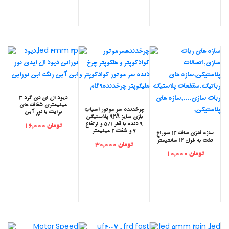
‫دیود ال ای دی گرد 3
میلیمتری شفاف های
‫چرخدنده سر موتور اسباب
برایت با نور آبی
بازی سایز 92A پلاستیکی
9 دنده با قطر 5/1 و ارتفاع
تومان 16,000
6 و شفت 2 میلیمتر
‫سازه فلزی صاف 12 سوراخ
تخت به طول 12 سانتیمتر
تومان 30,000
تومان 10,000