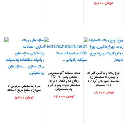
تومان 5,800
‫چرخ ربات و ماشین قطر 51
‫هیت سینک آلومینیومی
و پهنای 11 میلیمتر زرد
مشکی پکیج TO-220
مناسب محور های گرد 2 تا
ارتفاع 15 و ابعاد 10 در 15
2/5 میلیمتر
میلیمتر همراه پیچ واشر و
‫سازه پلاستیکی ناودونی 7
پد سیلیکونی
سوراخ با مقطع مربع 1 سانت
تومان 18,000
تومان 22,000
تومان 5,400