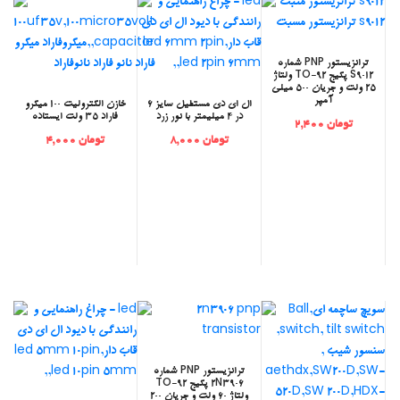
‫ترانزیستور PNP شماره
S9012 پکیج TO-92 ولتاژ
25 ولت و جریان 500 میلی
آمپر
‫ال ای دی مستطیل سایز 6
‫خازن الکترولیت 100 میکرو
در 4 میلیمتر با نور زرد
فاراد 35 ولت ایستاده
تومان 2,400
تومان 8,000
تومان 4,000
‫ترانزیستور PNP شماره
2N3906 پکیج TO-92
ولتاژ 60 ولت و جریان 200