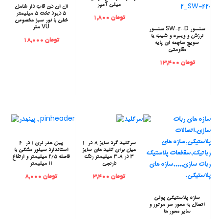
میلی آمپر
‫ال ای دی قاب دار شامل
5 دیود تخت 5 میلیمتر
تومان 1,800
خطی با نور سبز مخصوص
VU متر
‫سنسور SW-200D سنسور
لرزش و ویبره و شیب یا
تومان 18,000
سویچ ساچمه ای پایه
مقاومتی
تومان 13,400
‫سرکلید گرد سایز 8 در 10
‫پین هدر نری 1 در 40
میل برای کلید های سایز
استاندارد سیلور مشکی با
3 در 3.8 میلیمتر رنگ
فاصله 2/5 میلیمتر و ارتفاع
نارنجی
11 میلیمتر
تومان 3,400
تومان 8,000
‫سازه پلاستیکی پولی
اتصال به محور سر موتور و
سایر محور ها