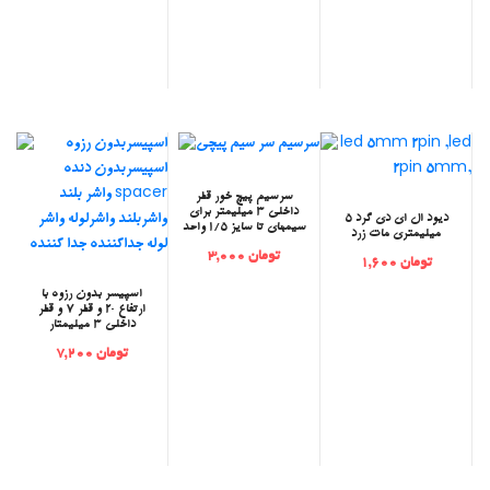
‫سرسیم پیچ خور قطر
داخلی 3 میلیمتر برای
‫دیود ال ای دی گرد 5
سیمهای تا سایز 1/5 واحد
میلیمتری مات زرد
تومان 3,000
تومان 1,600
‫اسپیسر بدون رزوه با
ارتفاع 20 و قطر 7 و قطر
داخلی 3 میلیمتار
تومان 7,200