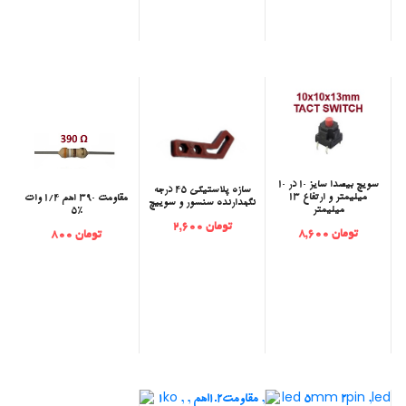
‫سویچ بیصدا سایز 10 در 10
‫سازه پلاستیکی 45 درجه
میلیمتر و ارتفاع 13
مقاومت 390 اهم 1/4 وات
نگهدارنده سنسور و سوییچ
میلیمتر
5%
تومان 2,600
تومان 8,600
تومان 800