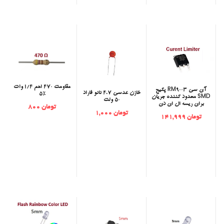
مقاومت 470 اهم 1/4 وات
‫آی سی RM9003 پکیج
خازن عدسی 4.7 نانو فاراد
5%
SMD محدود کننده جریان
50 ولت
برای ریسه ال ای دی
تومان 800
تومان 1,000
تومان 141,999