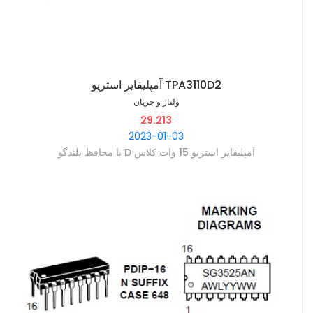
آمپلیفایر استریو TPA3110D2
ولتاژ و جریان
29.213
2023-01-03
آمپلیفایر استریو 15 وات کلاس D با محافظ بلندگو