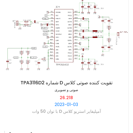
میگیرند. ‫
‫نکته قابل توجه این است که این تکنیک برای جریان متناوب یا AC
قابل استفاده است. ‫
‫ترانس جریان متناسب با کاربرد در شکلهای مختلفی ساخته شده که
در تصویر یک نمونه صنعتی و یک نمونه کوچک دستگاهی آن را مشاهده
میکنید.
‫تقویت کننده صوتی کلاس D شماره TPA3116D2
صوتی و تصویری
26.218
2023-01-03
‫آمپلیفایر استریو کلاس D با توان 50 وات