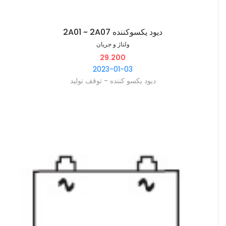
2A01 ~ 2A07 دیود یکسوکننده
ولتاژ و جریان
29.200
2023-01-03
دیود یکسو کننده - توقف تولید