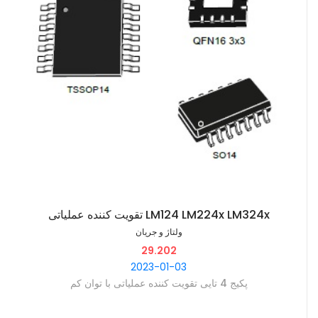
تقویت کننده عملیاتی LM124 LM224x LM324x
ولتاژ و جریان
29.202
2023-01-03
‫پکیج 4 تایی تقویت کننده عملیاتی با توان کم