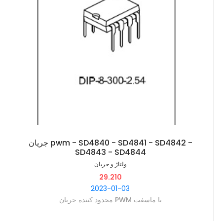
جریان pwm - SD4840 - SD4841 - SD4842 -
SD4843 - SD4844
ولتاژ و جریان
29.210
2023-01-03
محدود کننده جریان PWM با ماسفت