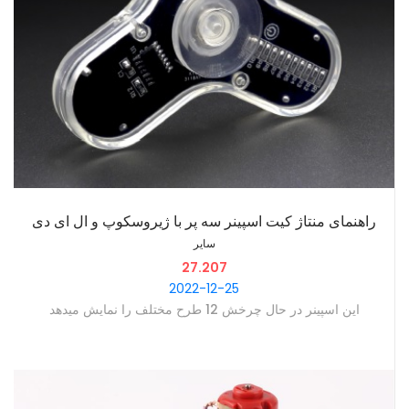
‫راهنمای منتاژ کیت اسپینر سه پر با ژیروسکوپ و ال ای دی
سایر
27.207
2022-12-25
‫این اسپینر در حال چرخش 12 طرح مختلف را نمایش میدهد