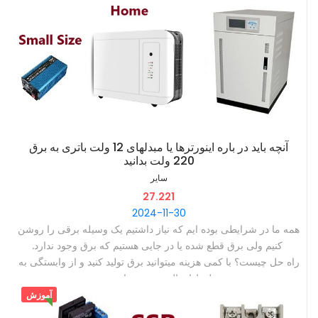
دیوایس منیجر میتوانید آنهارا حذف و درایور جدید را نصب کنید ‫
‫آنچه باید در باره اینورترها یا مبدلهای 12 ولت باتری به برق
220 ولت بدانید
سایر
27.221
2024-11-30
‫همه ما در شرایطی بوده ایم که نیاز داشتیم یک وسیله برقی را روشن
کنیم ولی برق قطع شده یا در جایی هستیم که برق وجود ندارد. ‫
‫راه حل چیست؟ با کمی هزینه میتوانید برق تولید کنید و از وابستگی به
خطوط انتقال نیرو بی نیاز شوید. ‫
‫یکی از روشهای تولید برق استفاده از موتور برق است که کموبیش با
آموزش
آن آشنا هستیم. ولی اول اینکه باید سوحت آن را از جایی تامین کنیم و