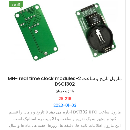
‫در کولیسهای با دقت بالا روی بخش متحرک نیز درجه بندی دارد که با
کاربرد
کمک آن اندازه دقیقتری به دست می اورید. ‫
‫در کولیسهای دقیق خط عدد صفر روی بخش متحرک علامت شما برای
خواندن اندازه روی بدنه کولیس است. و برای خواندن اندازه دقیق باید
به درجه های روی بخش متحرک نگاه کنید.
‫ماژول تاریخ و ساعت MH- real time clock modules-2
DSC1302
ولتاژ و جریان
29.216
2023-01-03
‫ماژول ساعت DS1302 RTC اجازه می دهد تا تاریخ و زمان را تنظیم
کنید و مجهز به یک تقویم و ساعت و 31 بایت رم استاتیک است. ‫
‫این ماژول اطلاعات ثانیه ها، دقیقه ها، روزها، هفته ها، ماه ها و سال