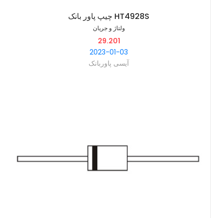
چیپ پاور بانک HT4928S
ولتاژ و جریان
29.201
2023-01-03
آیسی پاوربانک