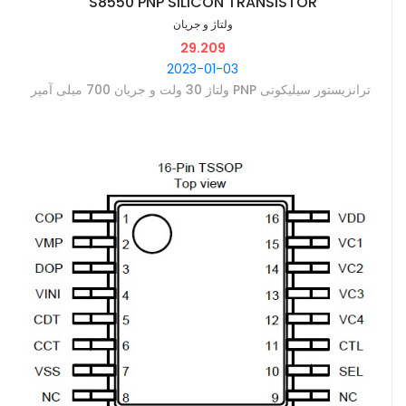
S8550 PNP SILICON TRANSISTOR
ولتاژ و جریان
29.209
2023-01-03
‫ترانزیستور سیلیکونی PNP ولتاژ 30 ولت و جریان 700 میلی آمپر ‫