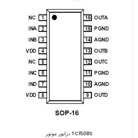
ها ارائه می دهد. ‫
‫تعداد روزهای هر ماه به طور خودکار تنظیم می شود، همچنین از سال
کبیسه پشتیبانی می کند. ‫
‫ماژول مجهز به یک باتری بکاپ است تا در نبود تغذیه بتواند به کار خود
ادامه دهد. ‫
‫ ‫
درایور موتور TC1508S