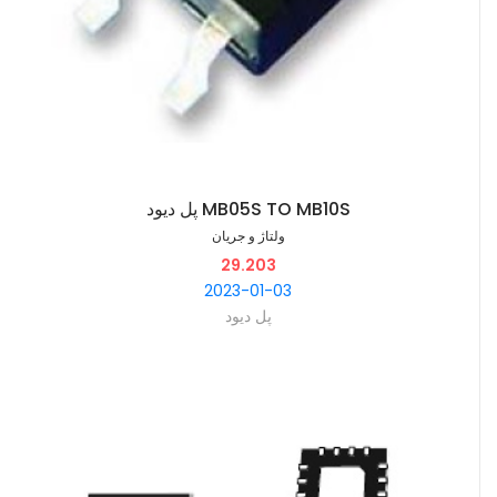
پل دیود MB05S TO MB10S
ولتاژ و جریان
29.203
2023-01-03
پل دیود