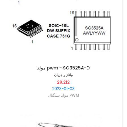
مولد pwm - SG3525A-D
ولتاژ و جریان
29.212
2023-01-03
مولد سیگنال PWM