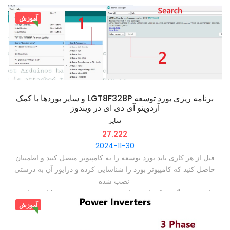
آموزش
‫برنامه ریزی بورد توسعه LGT8F328P و سایر بوردها با کمک
آردوینو آی دی ای در ویندوز
سایر
27.222
2024-11-30
‫قبل از هر کاری باید بورد توسعه را به کامپیوتر متصل کنید و اطمینان
حاصل کنید که کامپیوتر بورد را شناسایی کرده و درایور آن به درستی
نصب شده ‫
‫از سوی دیگر ممکن است با وجود نصب شدن بورد عملیات برنامه
ریزی بورد با خطا متوقف میشود ‫
آموزش
‫برای مثال برای چیپ CH340 چندین درایور وجود دارد که ممکن
است فقط یکی از آنها روی کامپیوتر شما درست کار کند لذا در