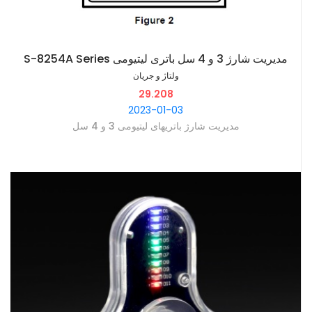
‫مدیریت شارژ 3 و 4 سل باتری لیتیومی S-8254A Series
ولتاژ و جریان
29.208
2023-01-03
‫مدیریت شارژ باتریهای لیتیومی 3 و 4 سل