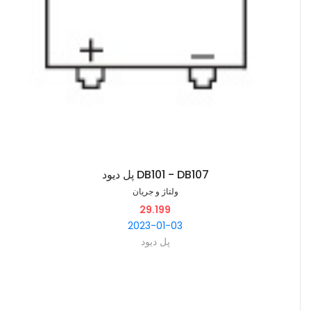
پل دیود DB101 - DB107
ولتاژ و جریان
29.199
2023-01-03
پل دیود