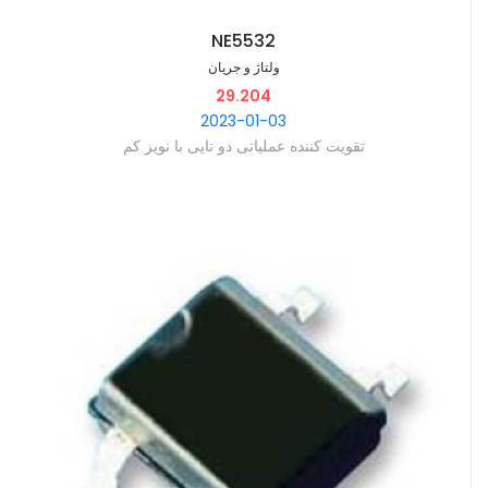
NE5532
ولتاژ و جریان
29.204
2023-01-03
‫تقویت کننده عملیاتی دو تایی با نویز کم