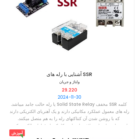
دوم سروصدای زیادی دارد. ‫
‫روش بعدی استفاده از اینورتر و تولید برق از باتریهای اسیدی یا باتری
ماشین است. اینورتر ولتاژ DC باتری را به AC برق تبدیل میکند.
آشنایی با رله های SSR
ولتاژ و جریان
29.220
2024-11-30
‫کلمه SSR مخفف Solid State Relay یا رله حالت جامد میباشد. ‫
‫رله های معمول عملکرد مکانیکی دارند و یک آهنربای الکتریکی دارند
که با روشن شدن آن کنتاکتهای رله را به هم متصل میکنند. ‫
‫ولی در این رله ها برخلاف رله های مکانیکی از قطعات الکترونیکی و
عمدتا از ترایاک برای اتصال استفاده میشود. ‫
آموزش