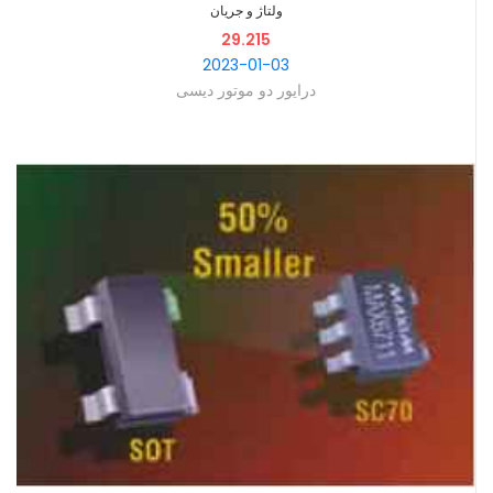
ولتاژ و جریان
29.215
2023-01-03
درایور دو موتور دیسی