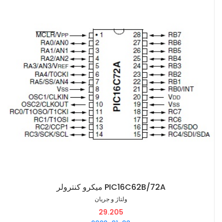
میکرو کنترولر PIC16C62B/72A
ولتاژ و جریان
29.205