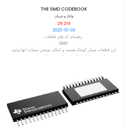
THE SMD CODEBOOK
ولتاژ و جریان
29.214
2023-01-03
‫راهنمای کد های قطعات ‫
‫SMD ‫
‫این قطعات بسیار کوچک هستند و امکان نوشتن شماره آنها وجود ندارد
و به ناچار از کدهای خلاصه شده استفاده می شود ‫
‫در این راهنما روش خواندن شماره قطعات را میبینید